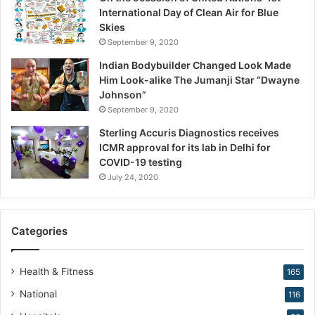
i
International Day of Clean Air for Blue
o
Skies
n
September 9, 2020
,
W
Indian Bodybuilder Changed Look Made
a
Him Look-alike The Jumanji Star “Dwayne
r
Johnson”
n
September 9, 2020
s
Sterling Accuris Diagnostics receives
D
ICMR approval for its lab in Delhi for
r
COVID-19 testing
.
K
July 24, 2020
i
r
a
Categories
n
N
a
Health & Fitness
165
r
National
116
a
n