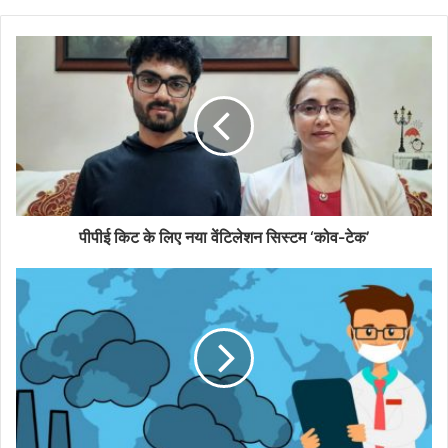
y
o
u
r
E
m
a
i
l
a
d
d
पीपीई किट के लिए नया वेंटिलेशन सिस्टम ‘कोव-टेक’
r
e
s
s