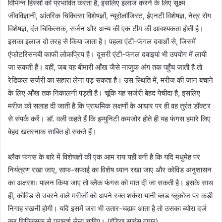
विभिन्न हिस्सों को प्रभावित करता है, इसलिए इलाज करने के लिए सूक्ष्म
जीवविज्ञानी, आंतरिक चिकित्सा विशेषज्ञों, न्यूरोलॉजिस्ट, ईएनटी विशेषज्ञ, नेत्र रोग
विशेषज्ञ, दंत चिकित्सक, सर्जन और अन्य की एक टीम की आवश्यकता होती है।
इसका इलाज दो तरह से किया जाता है। पहला एंटी-फंगल दवाओं से, जिसमें
एंफोटरिसनबी काफी लोकप्रिय है। दूसरी एंटी-फंगल दवाइयां भी उपयोग में लायी
जा सकती हैं। वहीं, जब यह बीमारी आँख जैसे नाजुक अंग तक पहुँच जाती है तो
रेडिकल सर्जरी का सहारा लेना पड़ सकता है। उस स्थिति में, मरीज की जान बचाने
के लिए आँख तक निकालनी पड़ती है। चूंकि यह सर्जरी बेहद पेचीदा है, इसलिए
मरीज को सलाह दी जाती है कि प्राथमिक लक्षणों के आधार पर ही वह तुरंत डॉक्टर
से संपर्क करें। डॉ. वली कहते हैं कि इम्युनिटी कमजोर होते ही यह फंगस हमारे लिए
बेहद खतरनाक साबित हो सकते हैं।
ब्लैक फंगस के बारे में विशेषज्ञों की एक आम राय यही बनी है कि यदि मधुमेह पर
नियंत्रण रखा जाए, साफ-सफाई का विशेष ध्यान रखा जाए और कोविड अनुशासन
का अक्षरशः पालन किया जाए तो ब्लैक फंगस को मात दी जा सकती है। इसके साथ
ही, कोविड से उबरने वाले मरीजों को अपने रक्त शर्करा यानी ब्लड ग्लूकोज पर कड़ी
निगाह रखनी होगी। यदि इसमें जरा भी उतार-चढ़ाव आता है तो उसका ब्योरा दर्ज
कर चिकित्सक से परामर्श लेना चाहिए। (इंडिया साइंस वायर)