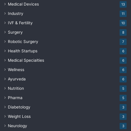
Medical Devices
13
Industry
11
IVF & Fertility
10
Surgery
8
Robotic Surgery
7
Health Startups
6
Medical Specialties
6
Wellness
6
Ayurveda
6
Nutrition
5
Pharma
5
Diabetology
3
Weight Loss
3
Neurology
3