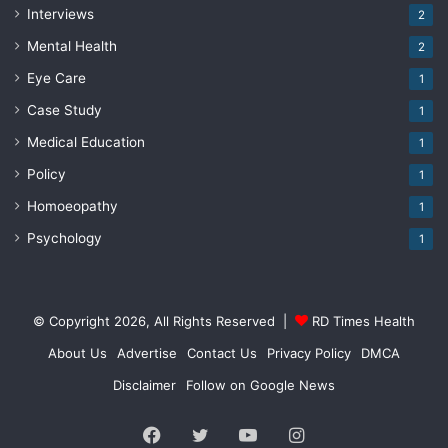
Interviews
2
Mental Health
2
Eye Care
1
Case Study
1
Medical Education
1
Policy
1
Homoeopathy
1
Psychology
1
© Copyright 2026, All Rights Reserved |
RD Times Health
About Us
Advertise
Contact Us
Privacy Policy
DMCA
Disclaimer
Follow on Google News
Facebook
Twitter
YouTube
Instagram