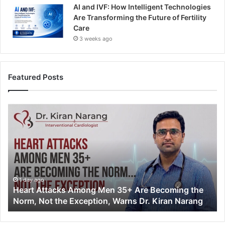
AI and IVF: How Intelligent Technologies
Are Transforming the Future of Fertility
Care
3 weeks ago
Featured Posts
H
e
a
r
t
A
t
t
1 day ago
Heart Attacks Among Men 35+ Are Becoming the
a
Norm, Not the Exception, Warns Dr. Kiran Narang
c
k
s