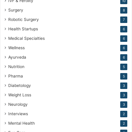
IVF & Fertility
10
Surgery
8
Robotic Surgery
7
Health Startups
6
Medical Specialties
6
Wellness
6
Ayurveda
6
Nutrition
5
Pharma
5
Diabetology
3
Weight Loss
3
Neurology
3
Interviews
2
Mental Health
2