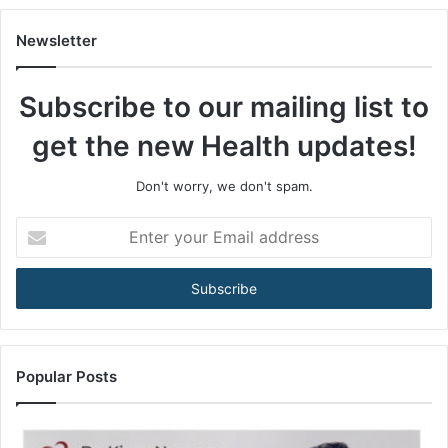
A
m
Newsletter
o
n
Subscribe to our mailing list to
g
M
get the new Health updates!
e
n
3
Don't worry, we don't spam.
5
+
E
A
n
r
t
e
e
B
r
e
y
c
o
o
u
Popular Posts
m
r
i
E
n
m