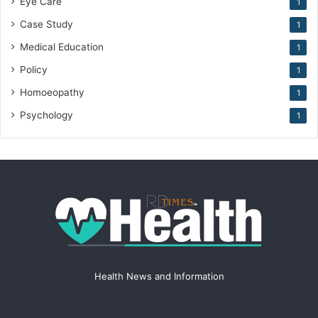
Eye Care
1
Case Study
1
Medical Education
1
Policy
1
Homoeopathy
1
Psychology
1
Health News and Information