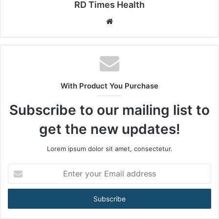
RD Times Health
W
e
b
s
i
t
With Product You Purchase
e
Subscribe to our mailing list to
get the new updates!
Lorem ipsum dolor sit amet, consectetur.
E
n
t
e
r