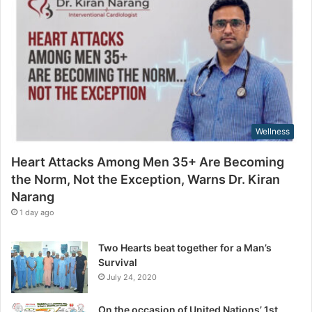
g
a
t
i
h
l
e
a
N
d
o
d
r
r
m
e
,
s
Wellness
N
s
o
Heart Attacks Among Men 35+ Are Becoming
t
the Norm, Not the Exception, Warns Dr. Kiran
t
Narang
h
e
1 day ago
E
x
Two Hearts beat together for a Man’s
c
Survival
e
July 24, 2020
p
t
On the occasion of United Nations’ 1st