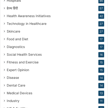
Hospitals
86
g
हेल्थ हिंदी
57
Health Awareness Initiatives
42
Technology in Healthcare
27
Skincare
27
Food and Diet
17
Diagnostics
17
Social Health Services
16
Fitness and Exercise
15
Expert Opinion
15
Disease
14
Dental Care
14
Medical Devices
13
Industry
11