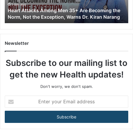
t
1 day ago
Heart Attacks Among Men 35+ Are Becoming the
a
Norm, Not the Exception, Warns Dr. Kiran Narang
c
k
s
A
m
Newsletter
o
n
Subscribe to our mailing list to
g
M
get the new Health updates!
e
n
3
Don't worry, we don't spam.
5
+
E
A
n
r
t
e
e
B
r
e
y