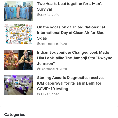
x
Two Hearts beat together for a Man’s
c
Survival
e
July 24, 2020
p
t
On the occasion of United Nations’ 1st
i
International Day of Clean Air for Blue
o
Skies
n
September 9, 2020
,
W
Indian Bodybuilder Changed Look Made
a
Him Look-alike The Jumanji Star “Dwayne
r
Johnson”
n
September 9, 2020
s
Sterling Accuris Diagnostics receives
D
ICMR approval for its lab in Delhi for
r
COVID-19 testing
.
K
July 24, 2020
i
r
a
Categories
n