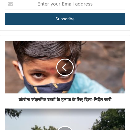
E
n
t
e
r
y
o
u
r
E
m
a
i
l
a
d
d
कोरोना संक्रमित बच्चों के इलाज के लिए दिशा-निर्देश जारी
r
e
s
s