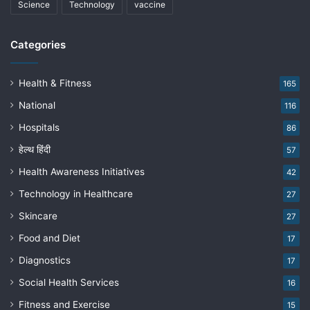
Science
Technology
vaccine
Categories
Health & Fitness
165
National
116
Hospitals
86
हेल्थ हिंदी
57
Health Awareness Initiatives
42
Technology in Healthcare
27
Skincare
27
Food and Diet
17
Diagnostics
17
Social Health Services
16
Fitness and Exercise
15