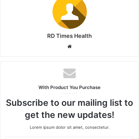
RD Times Health
W
e
b
s
i
t
With Product You Purchase
e
Subscribe to our mailing list to
get the new updates!
Lorem ipsum dolor sit amet, consectetur.