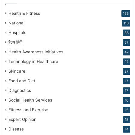
N
a
Health & Fitness
165
r
National
116
a
n
Hospitals
86
g
हेल्थ हिंदी
57
Health Awareness Initiatives
42
Technology in Healthcare
27
Skincare
27
Food and Diet
17
Diagnostics
17
Social Health Services
16
Fitness and Exercise
15
Expert Opinion
15
Disease
14