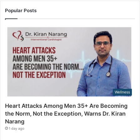
c
o
o
u
Popular Posts
m
r
i
E
n
m
g
a
t
i
h
l
e
a
N
d
o
d
r
r
m
e
,
s
Wellness
N
s
o
Heart Attacks Among Men 35+ Are Becoming
t
the Norm, Not the Exception, Warns Dr. Kiran
t
Narang
h
e
1 day ago
E