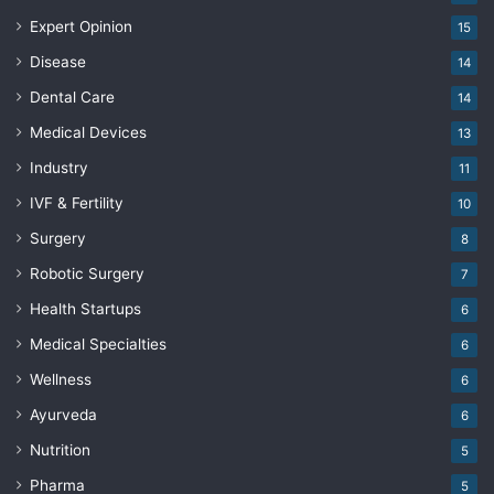
Expert Opinion
15
Disease
14
Dental Care
14
Medical Devices
13
Industry
11
IVF & Fertility
10
Surgery
8
Robotic Surgery
7
Health Startups
6
Medical Specialties
6
Wellness
6
Ayurveda
6
Nutrition
5
Pharma
5