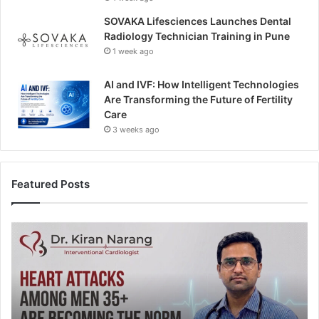
SOVAKA Lifesciences Launches Dental
Radiology Technician Training in Pune
1 week ago
AI and IVF: How Intelligent Technologies
Are Transforming the Future of Fertility
Care
3 weeks ago
Featured Posts
H
e
a
r
t
A
t