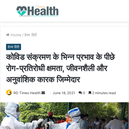
Menu
S
fo
Home
/
हेल्थ हिंदी
हेल्थ हिंदी
कोविड संक्रमण के भिन्न प्रभाव के पीछे
रोग-प्रतिरोधी क्षमता, जीवनशैली और
अनुवांशिक कारक जिम्मेदार
RD Times Health
S
June 18, 2021
0
2 minutes read
e
n
d
a
n