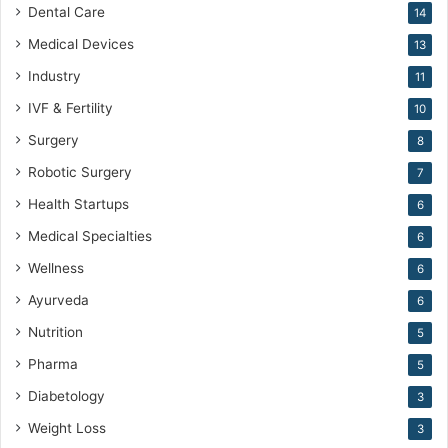
Dental Care
14
Medical Devices
13
Industry
11
IVF & Fertility
10
Surgery
8
Robotic Surgery
7
Health Startups
6
Medical Specialties
6
Wellness
6
Ayurveda
6
Nutrition
5
Pharma
5
Diabetology
3
Weight Loss
3